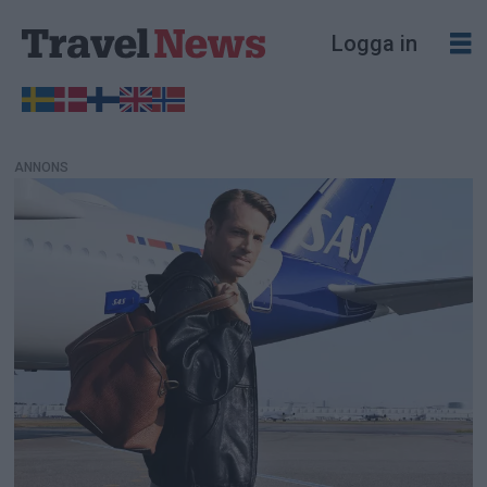
Logga in
ANNONS
Travel
News
-
Sveriges
största
affärssajt