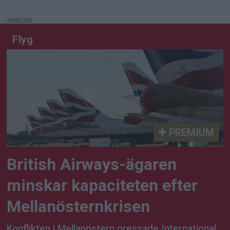
ANNONS
Flyg
PREMIUM
British Airways-ägaren
minskar kapaciteten efter
Mellanösternkrisen
Konflikten i Mellanöstern pressade International