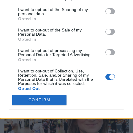
PREMIUM
I want to opt-out of the Sharing of my
personal data.
Opted In
Den mest lönsamma
I want to opt-out of the Sale of my
hotellinvesteringen får plats
Personal Data.
Opted In
i en minibar
I want to opt-out of processing my
Personal Data for Targeted Advertising.
Opted In
Nya sviter, spa och prisbelönta restauranger.
Många av dagens hotell är så mycket mer än
I want to opt-out of Collection, Use,
Retention, Sale, and/or Sharing of my
bara en plats att övernatta på. Ändå är det i ett
Personal Data that Is Unrelated with the
kylskåp jag hittar hotellets identitet.
Purposes for which it was collected.
Opted Out
CONFIRM