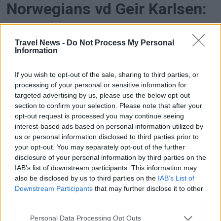
Norwegians vd Geir Karlsen:
”Vi bygger ett helt nordiskt
Travel News -
Do Not Process My Personal
resehus”
Information
Med köpet av Nordic Leisure Travel Group tar
If you wish to opt-out of the sale, sharing to third parties, or
Norwegian ett av de största strategiska kliven i
processing of your personal or sensitive information for
nordisk reseindustri på många år. Flygbolaget
targeted advertising by us, please use the below opt-out
section to confirm your selection. Please note that after your
köper inte bara Ving, Spies, Tjäreborg och
opt-out request is processed you may continue seeing
Sunclass Airlines – man köper också en helt ny
interest-based ads based on personal information utilized by
affärsmodell.
us or personal information disclosed to third parties prior to
your opt-out. You may separately opt-out of the further
disclosure of your personal information by third parties on the
IAB’s list of downstream participants. This information may
also be disclosed by us to third parties on the
IAB’s List of
Downstream Participants
that may further disclose it to other
third parties.
Personal Data Processing Opt Outs