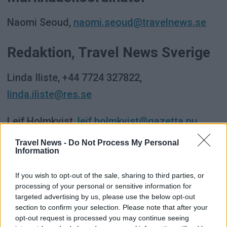
Naomi Seoud,
naomi.seoud@travelnews.se
Redaktion, Travel News Sverige
Linda Iliste, +44 7724 327822,
linda.iliste@res.se
Leif Holmkvist,
leif.holmkvist@gazetta.nu
Travel News -
Do Not Process My Personal
Travel News Business Forum
Information
och Travel News Market
If you wish to opt-out of the sale, sharing to third parties, or
processing of your personal or sensitive information for
Projektledare: Göran Nilervall, +46 73 682 15
targeted advertising by us, please use the below opt-out
section to confirm your selection. Please note that after your
09,
goran.nilervall@travelnewsmarket.com
opt-out request is processed you may continue seeing