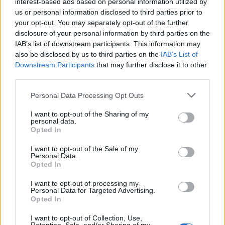
interest-based ads based on personal information utilized by
Travel News Premium
us or personal information disclosed to third parties prior to
your opt-out. You may separately opt-out of the further
disclosure of your personal information by third parties on the
Har du frågor om Travel News Premium eller
IAB’s list of downstream participants. This information may
behöver hjälp, kontakta oss på
also be disclosed by us to third parties on the
IAB’s List of
Downstream Participants
that may further disclose it to other
premium@travelnews.se
third parties.
Personal Data Processing Opt Outs
Adress:
I want to opt-out of the Sharing of my
personal data.
RES Travel Magazine Sweden AB c/o Nils
Opted In
Norberg Lövängsgatan 311 544 Stockholm
I want to opt-out of the Sale of my
Personal Data.
Opted In
Utges av RES Travel Magazine Sweden AB
I want to opt-out of processing my
Personal Data for Targeted Advertising.
Org nr: 556813-5288
Opted In
I want to opt-out of Collection, Use,