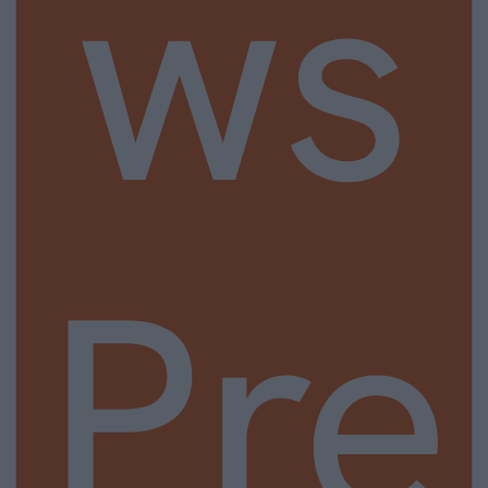
ws
Pre