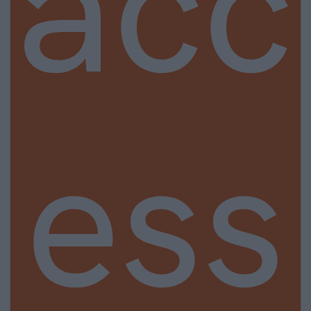
acc
ess