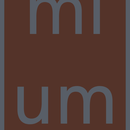
mi
um