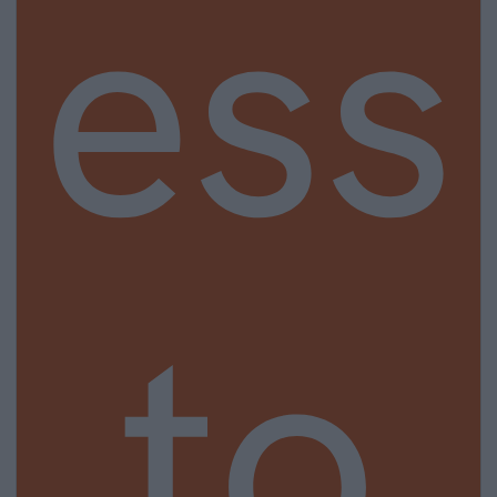
ess
to