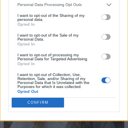
Personal Data Processing Opt Outs
PREMIUM
I want to opt-out of the Sharing of my
personal data.
Opted In
Nobis etablerar nytt
I want to opt-out of the Sale of my
Personal Data.
boutiquehotell i Malmö
Opted In
I want to opt-out of processing my
Malmö får inom kort ett nytt boutiquehotell när
Personal Data for Targeted Advertising.
Nobis Collections, ägare till Operakällaren och
Opted In
flera hotell i Stockholm, Köpenhamn och Palma,
I want to opt-out of Collection, Use,
tar plats i det gamla Skånska Dagbladet-huset.
Retention, Sale, and/or Sharing of my
Personal Data that Is Unrelated with the
Projektet syftar till att stärka Malmös hotellutbud
Purposes for which it was collected.
Opted Out
och locka fler övernattningar till staden, med
ambitionen att konkurrera med hotell i
CONFIRM
Köpenhamn.