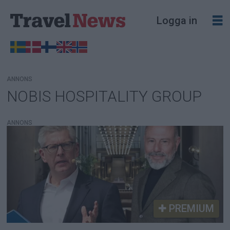
Logga in
ANNONS
NOBIS HOSPITALITY GROUP
Tag:
nobis
ANNONS
hospitality
group
PREMIUM