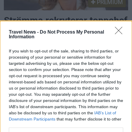
PREMIUM
Strömma rekryterar toppchef
från Nobis
Travel News -
Do Not Process My Personal
Information
Med en gedigen bakgrund inom hotell- och
If you wish to opt-out of the sale, sharing to third parties, or
servicebranschen tar Charlotta Olsson nu steget
processing of your personal or sensitive information for
in i upplevelse- och turismsektorn. Som ny
targeted advertising by us, please use the below opt-out
Sverigechef för Strömma Turism & Sjöfart vill
section to confirm your selection. Please note that after your
hon vidareutveckla företagets varumärke och
opt-out request is processed you may continue seeing
interest-based ads based on personal information utilized by
skapa ännu fler attraktiva upplevelser för såväl
us or personal information disclosed to third parties prior to
turister som boende.
your opt-out. You may separately opt-out of the further
disclosure of your personal information by third parties on the
IAB’s list of downstream participants. This information may
also be disclosed by us to third parties on the
IAB’s List of
Downstream Participants
that may further disclose it to other
third parties.