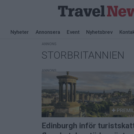
Nyheter
Annonsera
Event
Nyhetsbrev
Konta
ANNONS
STORBRITANNIEN
Tag:
storbritannien
ANNONS
PREMI
Edinburgh inför turistskatt