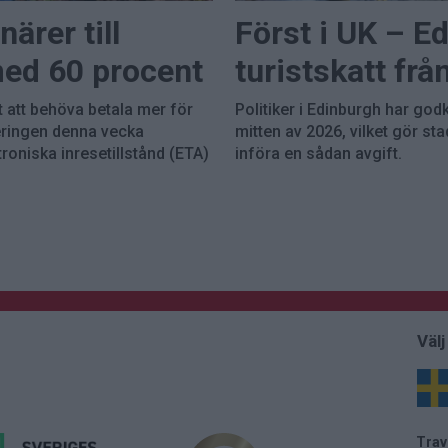
ärer till
Först i UK – E
med 60 procent
turistskatt frå
t att behöva betala mer för
Politiker i Edinburgh har godk
geringen denna vecka
mitten av 2026, vilket gör stad
roniska inresetillstånd (ETA)
införa en sådan avgift.
Välj
Trav