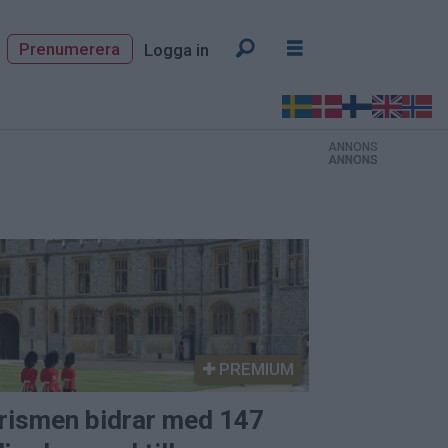
Prenumerera
Logga in
ANNONS
ANNONS
ANNONS
PREMIUM
rismen bidrar med 147