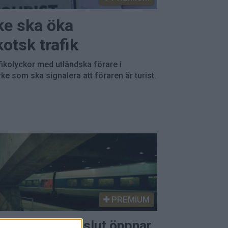
ke ska öka
otsk trafik
afikolyckor med utländska förare i
ke som ska signalera att föraren är turist.
PREMIUM
gulatoriskt beslut öppnar