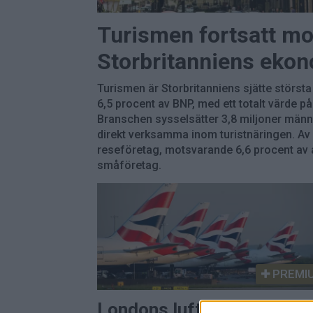
Turismen fortsatt mo
Storbritanniens eko
Turismen är Storbritanniens sjätte största
6,5 procent av BNP, med ett totalt värde på
Branschen sysselsätter 3,8 miljoner männi
direkt verksamma inom turistnäringen. Av 
reseföretag, motsvarande 6,6 procent av a
småföretag.
PREMI
Londons luftrum stängde