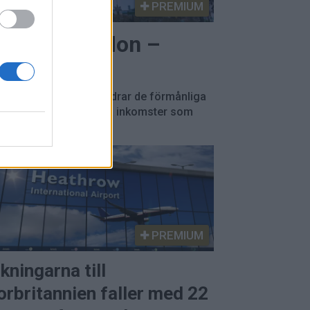
PREMIUM
 lämnar London –
rna slopas
är Labourregeringen ändrar de förmånliga
en tas bort på utländska inkomster som
PREMIUM
kningarna till
orbritannien faller med 22