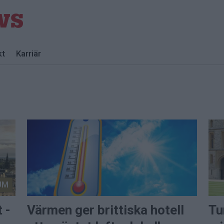
kt
Karriär
UM
 -
Värmen ger brittiska hotell
Tu