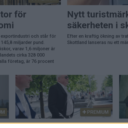
tor för
Nytt turistmär
nomi
säkerheten i sk
 exportindustri och står för
Efter en kraftig ökning av tr
 145,8 miljarder pund.
Skottland lanseras nu ett mär
skor, varav 1,6 miljoner är
landets cirka 328 000
lla företag, är 76 procent
UM
PREMIUM
s
Shippingmiljardär säljer
Re