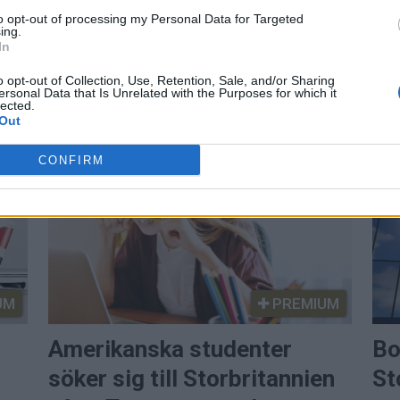
PREMIUM
to opt-out of processing my Personal Data for Targeted
ing.
In
altars gräns
Miljardärerna
o opt-out of Collection, Use, Retention, Sale, and/or Sharing
 öppen
skatteförmåne
ersonal Data that Is Unrelated with the Purposes for which it
lected.
Out
h Spanien banar väg för fri
Miljardärerna flyr London n
et är ökad spansk kontroll. Nu
skattereglerna. Skattefrihet
CONFIRM
ch gränspendlare.
också ska arvbeskattas.
UM
PREMIUM
Amerikanska studenter
Bo
söker sig till Storbritannien
St