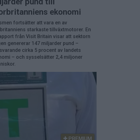
ljarder pund till
orbritanniens ekonomi
smen fortsätter att vara en av
britanniens starkaste tillväxtmotorer. En
apport från Visit Britain visar att sektorn
gen genererar 147 miljarder pund –
varande cirka 5 procent av landets
omi – och sysselsätter 2,4 miljoner
niskor.
PREMIUM