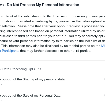
ws -
Do Not Process My Personal Information
lyxpalats i London
fö
 från
Ka
En av Europas mest exklusiva privatbostäder,
to opt-out of the sale, sharing to third parties, or processing of your per
rkade
The Old Rectory i Chelsea, står inför
formation for targeted advertising by us, please use the below opt-out s
Brit
försäljning. Den norska oljemiljardären John
r selection. Please note that after your opt-out request is processed y
daga
Fredriksen har lämnat London – och
eing interest-based ads based on personal information utilized by us or
depå
Storbritannien – till förmån för Förenta
disclosed to third parties prior to your opt-out. You may separately opt-
och 
arabemiraten.
losure of your personal information by third parties on the IAB’s list of
star
. This information may also be disclosed by us to third parties on the
IA
mån
Participants
that may further disclose it to other third parties.
l Data Processing Opt Outs
o opt-out of the Sharing of my personal data.
In
o opt-out of the Sale of my Personal Data.
In