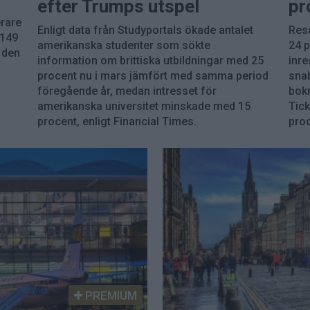
efter Trumps utspel
pr
erare
Enligt data från Studyportals ökade antalet
Resa
A149
amerikanska studenter som sökte
24 p
 den
information om brittiska utbildningar med 25
inre
procent nu i mars jämfört med samma period
sna
föregående år, medan intresset för
bokn
amerikanska universitet minskade med 15
Tic
procent, enligt Financial Times.
proc
PREMIUM