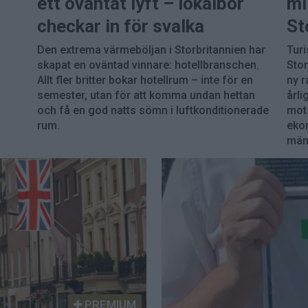
ett oväntat lyft – lokalbor
mi
checkar in för svalka
St
Den extrema värmeböljan i Storbritannien har
Turi
skapat en oväntad vinnare: hotellbranschen.
Stor
Allt fler britter bokar hotellrum – inte för en
ny r
semester, utan för att komma undan hettan
årli
och få en god natts sömn i luftkonditionerade
mots
rum.
ekon
män
PREMIUM