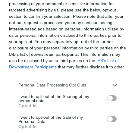
processing of your personal or sensitive information for
targeted advertising by us, please use the below opt-out
section to confirm your selection. Please note that after your
PREMIUM
opt-out request is processed you may continue seeing
interest-based ads based on personal information utilized by
us or personal information disclosed to third parties prior to
Upp till 44 grader väntas i
your opt-out. You may separately opt-out of the further
disclosure of your personal information by third parties on the
veckan i Grekland
IAB’s list of downstream participants. This information may
also be disclosed by us to third parties on the
IAB’s List of
För tredje gången den här sommaren slår en
Downstream Participants
that may further disclose it to other
intensiv värmebölja till mot Grekland. Landets
third parties.
vädertjänst EMY har utfärdat en ny varning, med
Personal Data Processing Opt Outs
temperaturer som kan nå upp till 44 grader från
tisdag. Populära resmål som Aten och
I want to opt-out of the Sharing of my
personal data.
Thessaloniki berörs – och Akropolis kan återigen
Opted In
stängas tillfälligt.
I want to opt-out of the Sale of my
Personal Data.
ANNONS
Opted In