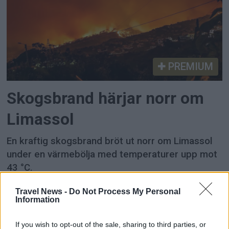
PREMIUM
Skogsbrand härjar norr om
Limassol
En kraftig skogsbrand bröt ut norr om Limassol
under en värmebölja med temperaturer upp mot
43 °C.
Travel News -
Do Not Process My Personal
Information
If you wish to opt-out of the sale, sharing to third parties, or