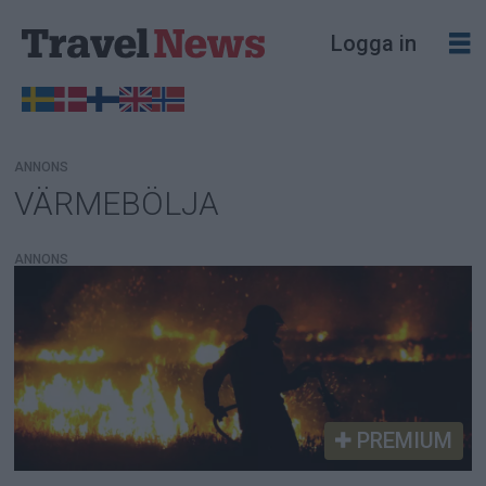
Logga in
ANNONS
VÄRMEBÖLJA
Tag:
värmebölja
ANNONS
PREMIUM