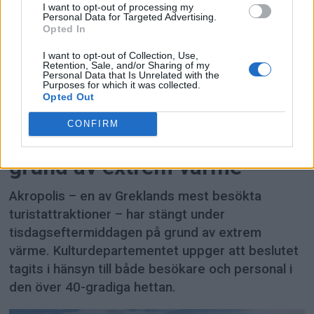
I want to opt-out of processing my
Personal Data for Targeted Advertising.
Opted In
I want to opt-out of Collection, Use,
Retention, Sale, and/or Sharing of my
Personal Data that Is Unrelated with the
Purposes for which it was collected.
PREMIUM
Opted Out
CONFIRM
Akropolis i Aten stängs på
grund av extrem värme
Akropolis – en av Greklands mest besökta
turistattraktioner – har stängt under
tisdagseftermiddagen på grund av extrem
värme. Kulturdepartementet uppger att beslutet
tagits i hänsyn till både besökare och personal i
den över 40-gradiga hettan.