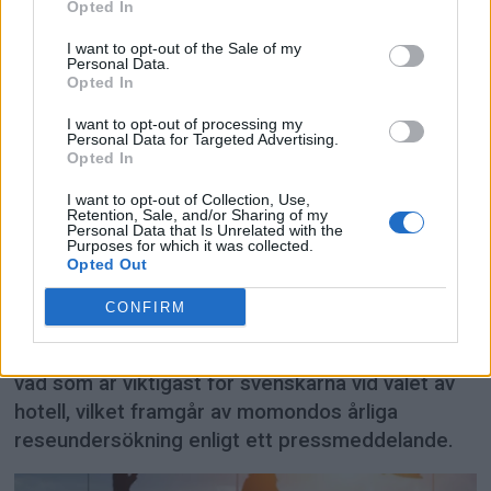
Opted In
I want to opt-out of the Sale of my
Personal Data.
Opted In
I want to opt-out of processing my
Personal Data for Targeted Advertising.
Opted In
PREMIUM
I want to opt-out of Collection, Use,
Retention, Sale, and/or Sharing of my
Personal Data that Is Unrelated with the
Purposes for which it was collected.
Så mycket vill svenskarna
Opted Out
betala för ett hotellrum
CONFIRM
Hotell- och resesöksajten momondo.se listar nu
vad som är viktigast för svenskarna vid valet av
hotell, vilket framgår av momondos årliga
reseundersökning enligt ett pressmeddelande.