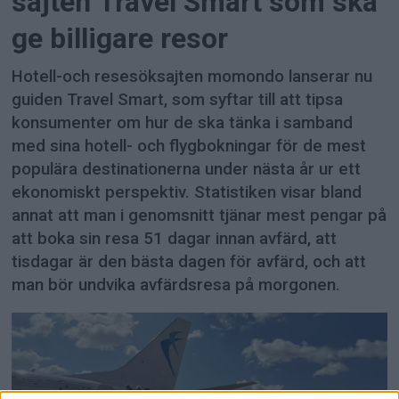
sajten Travel Smart som ska
ge billigare resor
Hotell-och resesöksajten momondo lanserar nu
guiden Travel Smart, som syftar till att tipsa
konsumenter om hur de ska tänka i samband
med sina hotell- och flygbokningar för de mest
populära destinationerna under nästa år ur ett
ekonomiskt perspektiv. Statistiken visar bland
annat att man i genomsnitt tjänar mest pengar på
att boka sin resa 51 dagar innan avfärd, att
tisdagar är den bästa dagen för avfärd, och att
man bör undvika avfärdsresa på morgonen.