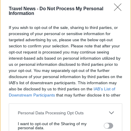
Travel News -
Do Not Process My Personal
Information
PREMIUM
If you wish to opt-out of the sale, sharing to third parties, or
processing of your personal or sensitive information for
Ny rapport: 60 procent
targeted advertising by us, please use the below opt-out
section to confirm your selection. Please note that after your
spräcker sin
opt-out request is processed you may continue seeing
semesterbudget
interest-based ads based on personal information utilized by
us or personal information disclosed to third parties prior to
your opt-out. You may separately opt-out of the further
Hotels.com lanserar nu sin första utgåva av
disclosure of your personal information by third parties on the
Millennials on the Move - en undersökningsserie
IAB’s list of downstream participants. This information may
som ger insikt i svenska, norska, finska och
also be disclosed by us to third parties on the
IAB’s List of
Downstream Participants
that may further disclose it to other
danska resenärers resevanor i åldrarna 18-34 år.
third parties.
Undersökningen genomfördes av YouGov med
4000 respondenter över hela Norden och 1000
Personal Data Processing Opt Outs
mottagare i respektive land, enligt ett
I want to opt-out of the Sharing of my
pressmeddelande.
personal data.