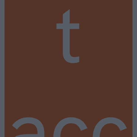
t
acc