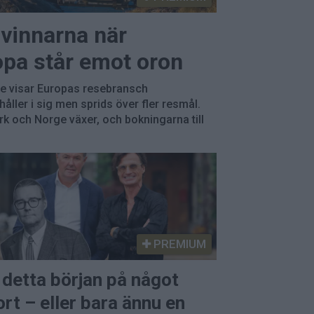
 vinnarna när
opa står emot oron
ge visar Europas resebransch
åller i sig men sprids över fler resmål.
rk och Norge växer, och bokningarna till
PREMIUM
 detta början på något
ort – eller bara ännu en