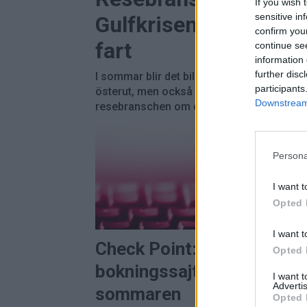
If you wish 
sensitive in
Gulfkrisen – bokning
confirm you
fart
continue se
information 
further disc
I sommar blir det billigare jetbränsle, i h
participants
österut, men också dyrare biljetter. Det bli
Downstream 
resebranschen om det blir lugnt i Gulfen.
Persona
I want t
Opted 
PREMI
I want t
Check Point: Falska
Opted 
bokningssajter ökar inför
I want 
Advertis
sommaren
Opted 