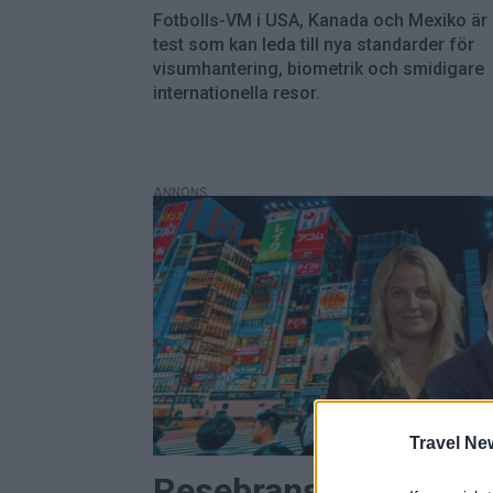
Fotbolls-VM i USA, Kanada och Mexiko är 
test som kan leda till nya standarder för
visumhantering, biometrik och smidigare
internationella resor.
ANNONS
Travel Ne
Resebranschen ser lj