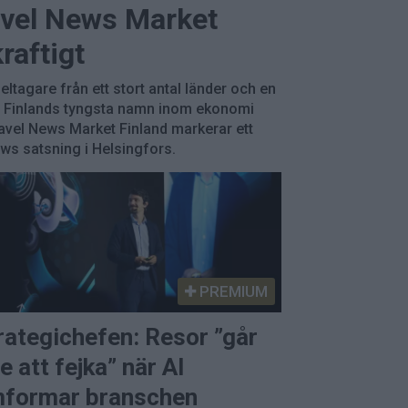
avel News Market
raftigt
ltagare från ett stort antal länder och en
 Finlands tyngsta namn inom ekonomi
ravel News Market Finland markerar ett
ews satsning i Helsingfors.
PREMIUM
rategichefen: Resor ”går
te att fejka” när AI
formar branschen