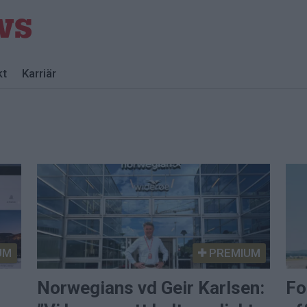
kt
Karriär
UM
PREMIUM
Norwegians vd Geir Karlsen:
Fo