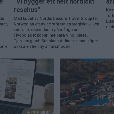
e
”Vi bygger ett helt nordiskt
af
resehus”
Kost
fort
åde
Med köpet av Nordic Leisure Travel Group tar
Busi
tat,
Norwegian ett av de största strategiska kliven
und
i nordisk reseindustri på många år.
Flygbolaget köper inte bara Ving, Spies,
Tjäreborg och Sunclass Airlines – man köper
törre
också en helt ny affärsmodell.
PREMIUM