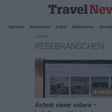
Nyheter
Annonsera
Event
Nyhetsbrev
Konta
ANNONS
RESEBRANSCHEN
Tag:
resebranschen
ANNONS
PREMI
Airbnb växer vidare –