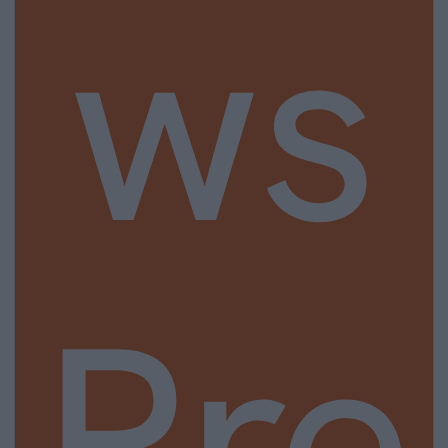
ws
Pre