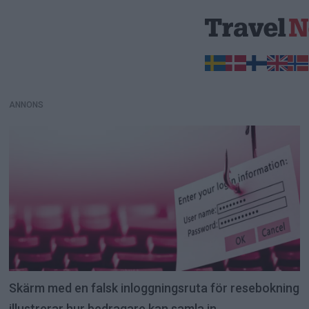
ANNONS
ANNONS
Skärm med en falsk inloggningsruta för resebokning
illustrerar hur bedragare kan samla in