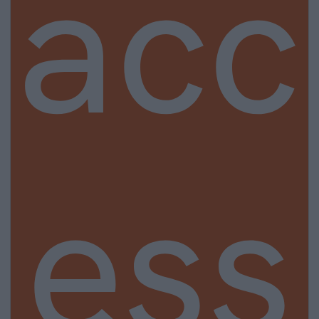
acc
ess