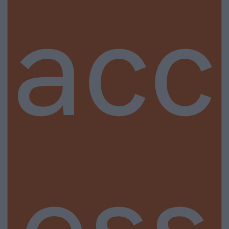
acc
ess