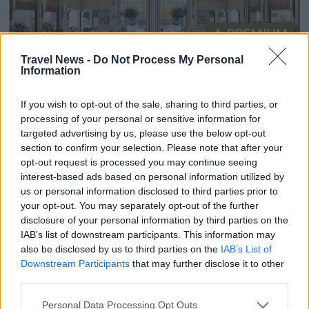
PREMIUM
Travel News -
Do Not Process My Personal
Information
Radisson lanserar global
satsning på långtidsboende
If you wish to opt-out of the sale, sharing to third parties, or
processing of your personal or sensitive information for
för affärsresenärer
targeted advertising by us, please use the below opt-out
section to confirm your selection. Please note that after your
Radisson Hotel Group lanserar ett nytt globalt
opt-out request is processed you may continue seeing
interest-based ads based on personal information utilized by
erbjudande för långtidsboende riktat mot
us or personal information disclosed to third parties prior to
företagskunder, affärsresebyråer och företag
your opt-out. You may separately opt-out of the further
som arbetar med internationella relocation-
disclosure of your personal information by third parties on the
tjänster.
IAB’s list of downstream participants. This information may
also be disclosed by us to third parties on the
IAB’s List of
Downstream Participants
that may further disclose it to other
Redaktionsbloggen
third parties.
Kroatiska smaker lockade media
Personal Data Processing Opt Outs