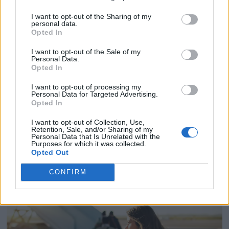
och influencers till Stockholm
I want to opt-out of the Sharing of my
personal data.
Opted In
Turkisk matkultur i fokus på
I want to opt-out of the Sale of my
Djurgården – Turkish Cuisine Week
Personal Data.
firades i Stockholm
Opted In
I want to opt-out of processing my
Ny resemässa genomfördes i
Personal Data for Targeted Advertising.
Opted In
Stockholm
I want to opt-out of Collection, Use,
Retention, Sale, and/or Sharing of my
Personal Data that Is Unrelated with the
Purposes for which it was collected.
Opted Out
CONFIRM