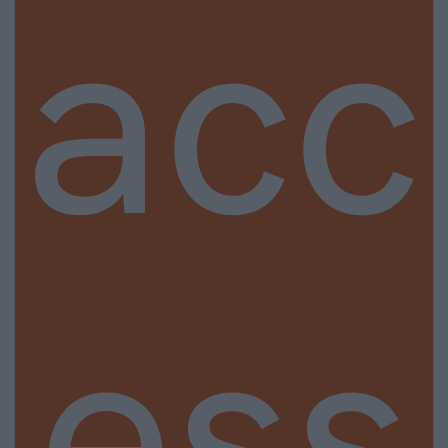
acc
ess