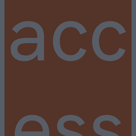
acc
ess