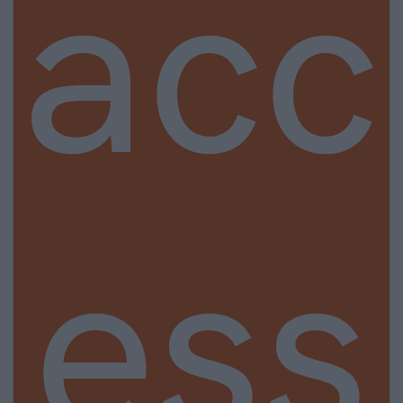
acc
ess