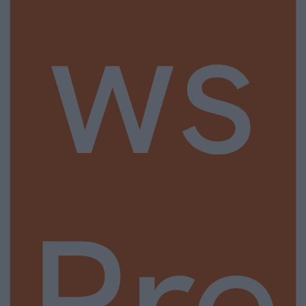
ws
Pre