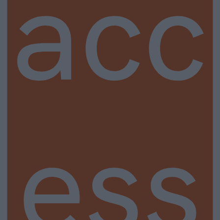
acc
ess