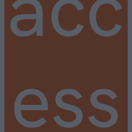
acc
ess