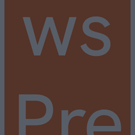
ws
Pre