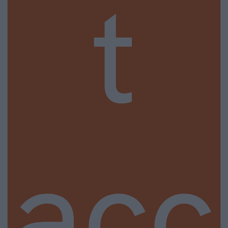
t
acc