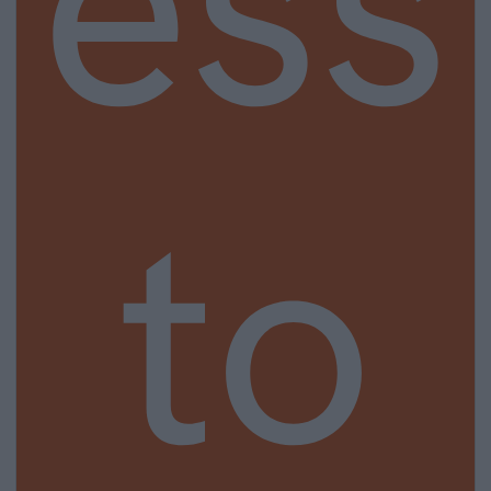
ess
to