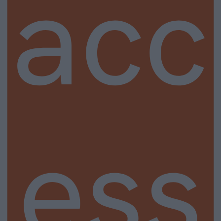
acc
ess