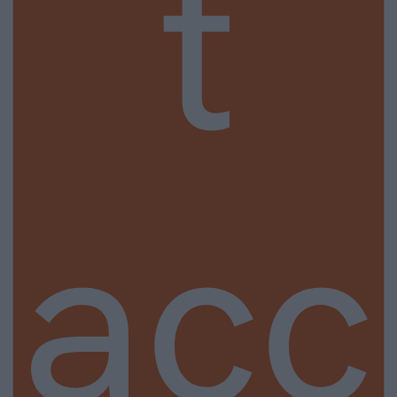
t
acc