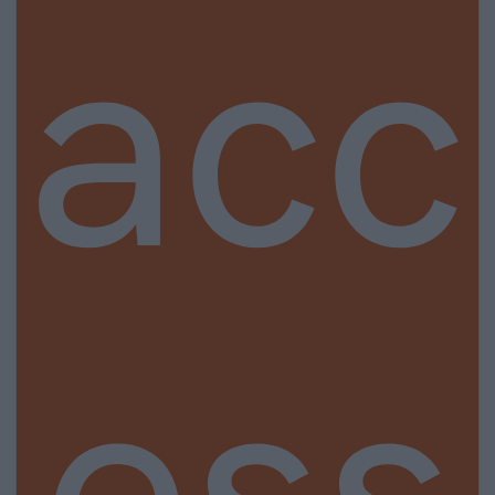
acc
ess