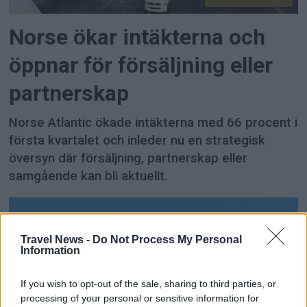
Norse ökar intäkterna och
öppnar för försäljning eller
partnerskap
Norse Atlantic ökade intäkterna med 66 procent i
första kvartalet och inleder nu en strategisk
översyn där försäljning, partnerskap eller
samgående kan bli aktuellt.
Travel News -
Do Not Process My Personal
Information
If you wish to opt-out of the sale, sharing to third parties, or
processing of your personal or sensitive information for