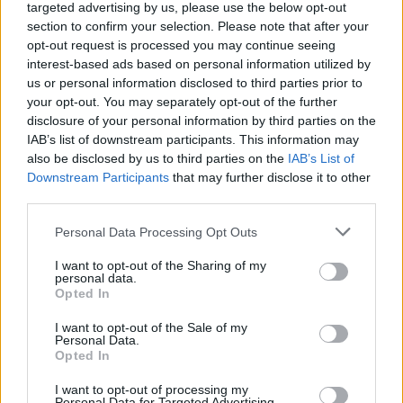
targeted advertising by us, please use the below opt-out
section to confirm your selection. Please note that after your
opt-out request is processed you may continue seeing
Krisplanen i Norse: 75 jobb
interest-based ads based on personal information utilized by
us or personal information disclosed to third parties prior to
bort och huvudkontoret
your opt-out. You may separately opt-out of the further
disclosure of your personal information by third parties on the
flyttas
IAB’s list of downstream participants. This information may
also be disclosed by us to third parties on the
IAB’s List of
Det norska långdistansflygbolaget Norse Atlantic
Downstream Participants
that may further disclose it to other
Airways accelererar sitt sparprogram ”Project
third parties.
Falcon” i ett försök att stärka lönsamheten.
Personal Data Processing Opt Outs
I want to opt-out of the Sharing of my
personal data.
Opted In
I want to opt-out of the Sale of my
Personal Data.
Opted In
PREMIUM
I want to opt-out of processing my
Personal Data for Targeted Advertising.