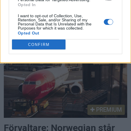
Opted In
Norse tappar en fjärdedel av
I want to opt-out of Collection, Use,
Retention, Sale, and/or Sharing of my
trafiken
Personal Data that Is Unrelated with the
Purposes for which it was collected.
Opted Out
Norse Atlantic Airways redovisar en tydlig ökning
CONFIRM
av intäkten per säteskilometer i det egna
linjenätet i april. Samtidigt minskade trafiken.
PREMIUM
Förvaltare: Norwegian står