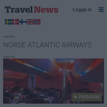
Logga in
ANNONS
NORSE ATLANTIC AIRWAYS
Tag:
norse
ANNONS
atlantic
airways
PREMIUM