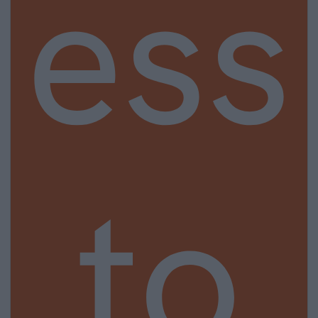
ess
to