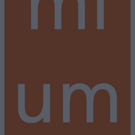
mi
um