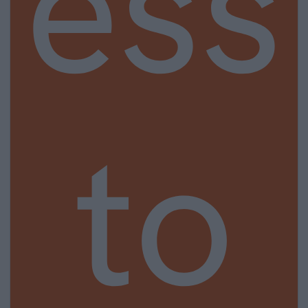
ess
to