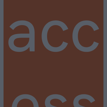
acc
ess