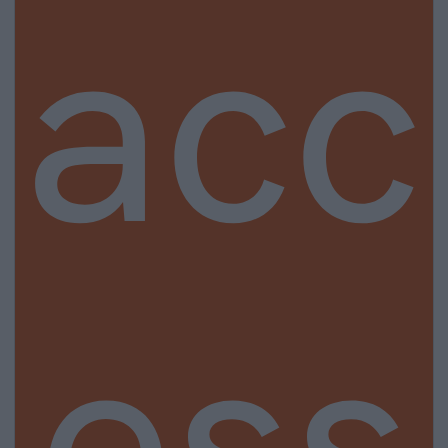
acc
ess