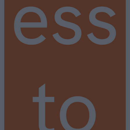
ess
to