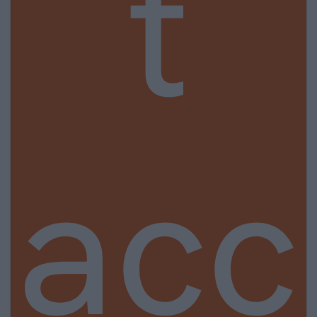
t
acc