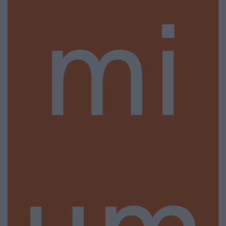
mi
um