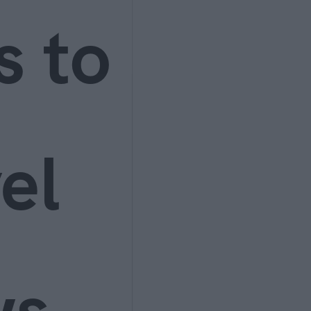
s to
el
ws