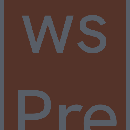
ws
Pre