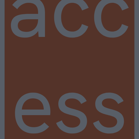
acc
ess