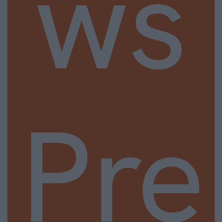
ws
Pre