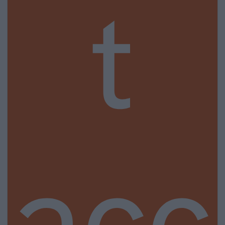
t
acc