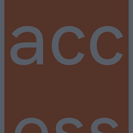
acc
ess