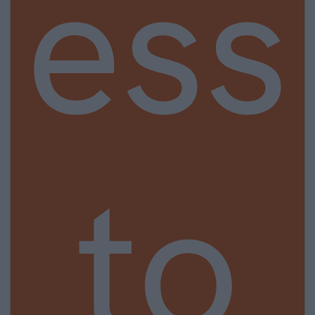
ess
to