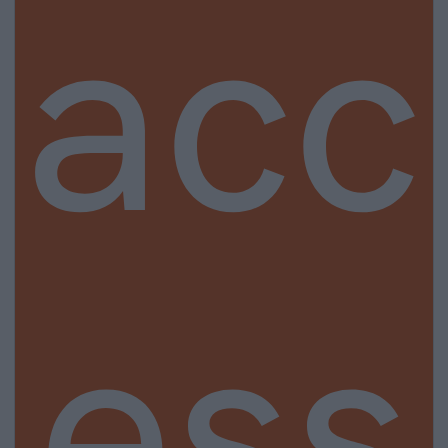
acc
ess