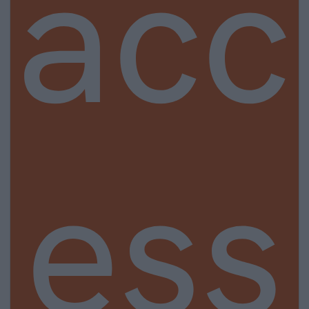
acc
ess