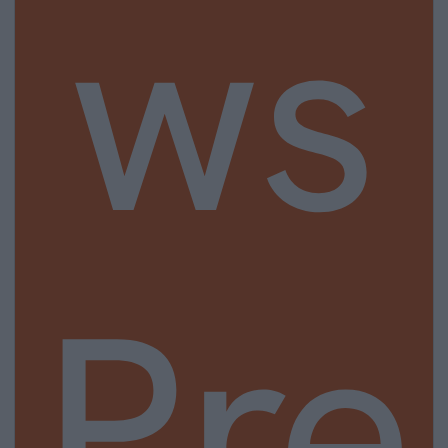
ws
Pre