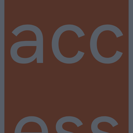
acc
ess