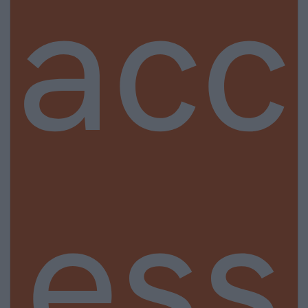
acc
ess