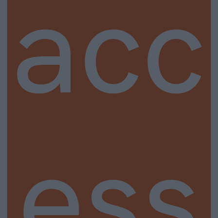
acc
ess