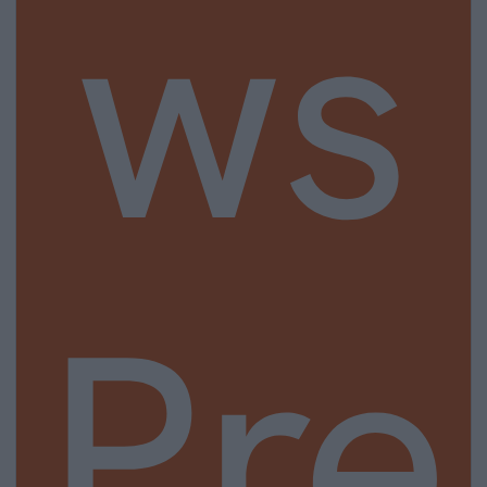
ws
Pre