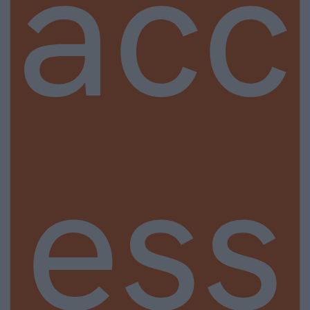
acc
ess