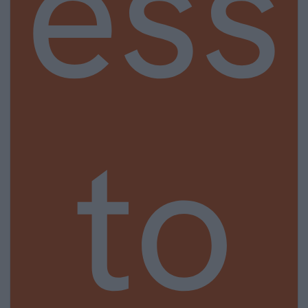
ess
to