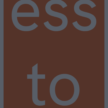
ess
to