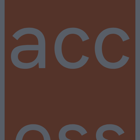
acc
ess