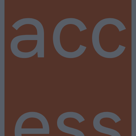
acc
ess