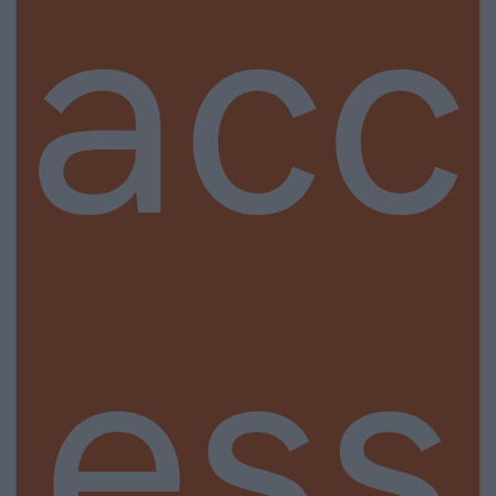
acc
ess