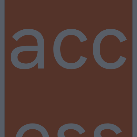
acc
ess