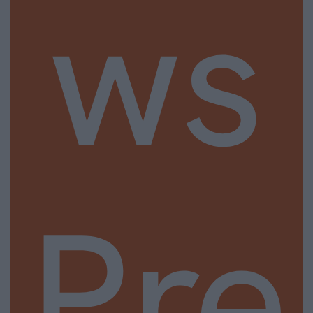
ws
Pre