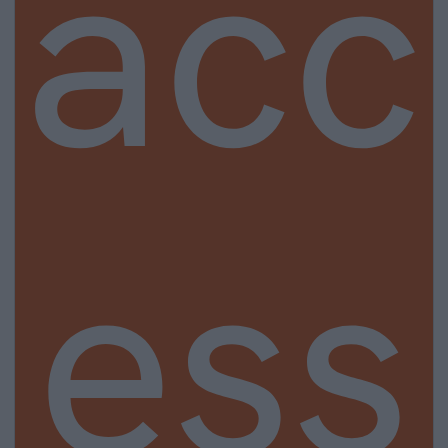
acc
ess