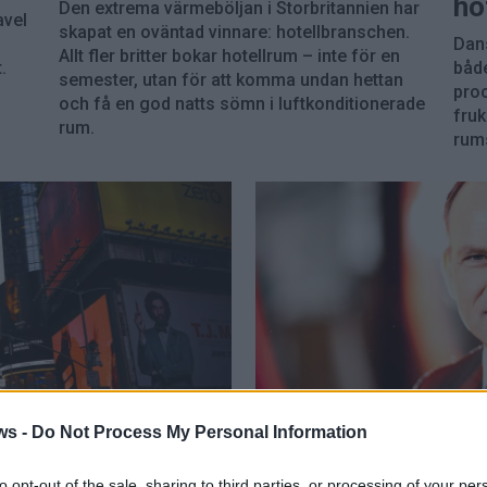
ho
Den extrema värmeböljan i Storbritannien har
avel
skapat en oväntad vinnare: hotellbranschen.
Dans
Allt fler britter bokar hotellrum – inte för en
.
både
semester, utan för att komma undan hettan
proc
och få en god natts sömn i luftkonditionerade
fruk
rum.
rums
PREMIUM
ws -
Do Not Process My Personal Information
n väntat –
Silseth: Glöm 
to opt-out of the sale, sharing to third parties, or processing of your per