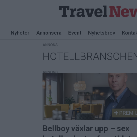
Nyheter
Annonsera
Event
Nyhetsbrev
Konta
ANNONS
HOTELLBRANSCHE
Tag:
hotellbranschen
ANNONS
PREMI
Bellboy växlar upp – sex