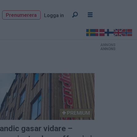
Prenumerera
Logga in
ANNONS
ANNONS
ANNONS
PREMIUM
andic gasar vidare –