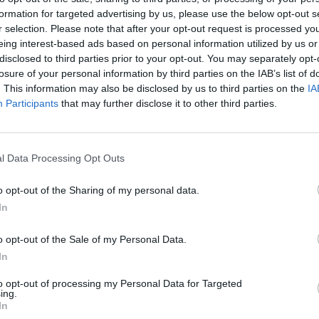
t
gäller uppköp
formation for targeted advertising by us, please use the below opt-out s
r selection. Please note that after your opt-out request is processed y
eing interest-based ads based on personal information utilized by us or
 de största turistmotorerna i
Färre nybyggda hotell, stark
disclosed to third parties prior to your opt-out. You may separately opt-
öre avspark rapporterar
växande skillnader mellan d
losure of your personal information by third parties on the IAB’s list of
n förväntade reseboomen ännu
hotellbranschen. Det säger S
. This information may also be disclosed by us to third parties on the
IA
ett starkt år för hotellkoncer
Participants
that may further disclose it to other third parties.
l Data Processing Opt Outs
o opt-out of the Sharing of my personal data.
UM
In
Robin Bast ny General
Ma
o opt-out of the Sale of my Personal Data.
In
Manager för Quality Hotel
Ra
Arlanda XPO
to opt-out of processing my Personal Data for Targeted
Mari
ing.
hote
In
Från frukostansvarig och housekeeper på
Sena