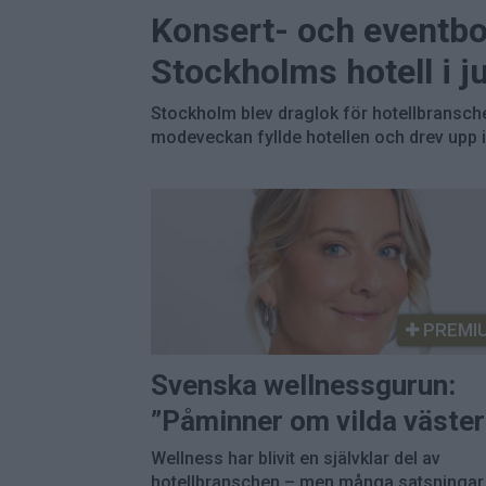
Konsert- och eventbo
Stockholms hotell i j
Stockholm blev draglok för hotellbranschen
modeveckan fyllde hotellen och drev upp in
PREMI
Svenska wellnessgurun:
”Påminner om vilda väster
Wellness har blivit en självklar del av
hotellbranschen – men många satsningar