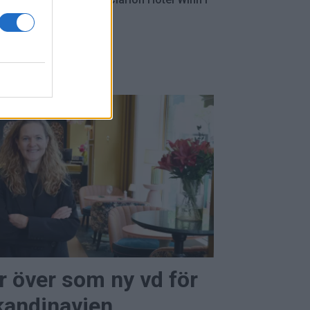
e.
r över som ny vd för
andinavien