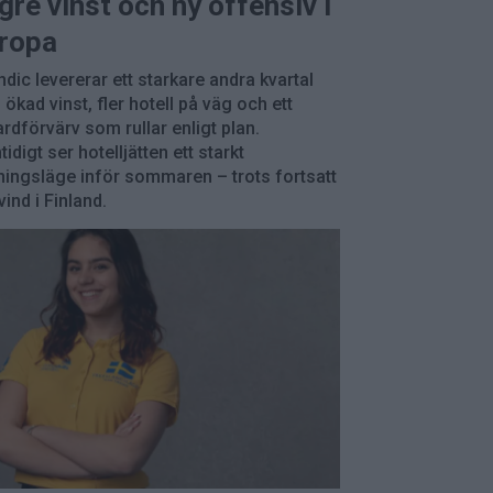
gre vinst och ny offensiv i
ropa
dic levererar ett starkare andra kvartal
ökad vinst, fler hotell på väg och ett
ardförvärv som rullar enligt plan.
idigt ser hotelljätten ett starkt
ingsläge inför sommaren – trots fortsatt
ind i Finland.