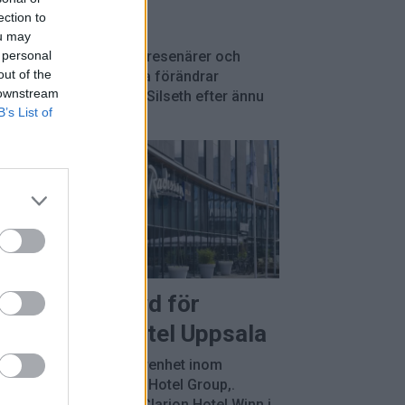
ection to
ou may
 personal
 efterfrågan från privatresenärer och
out of the
e nordiska marknaderna förändrar
 downstream
trawberrys vd Torgeir Silseth efter ännu
B’s List of
nen.
ria Tallén ny vd för
disson Blu Hotel Uppsala
a Tallén har lång erfarenhet inom
llbranschen och Winn Hotel Group,.
st kommer hon från Clarion Hotel Winn i