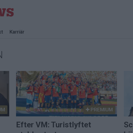
kt
Karriär
N
UM
PREMIUM
Efter VM: Turistlyftet
Sc