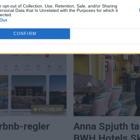
internationella lyxresorter till toppskiktet inom
o opt-out of Collection, Use, Retention, Sale, and/or Sharing
hen
Gävl
svensk besöksnäring. Strawberry
ersonal Data that Is Unrelated with the Purposes for which it
kt
lected.
internrekryterar och sätter 32-årige Robin
Out
och
Bast vid rodret för Quality Hotel Arlanda XPO
som ny General Manager.
CONFIRM
PREMIUM
rbnb-regler
Anna Spjuth ta
BWH Hotels Sk