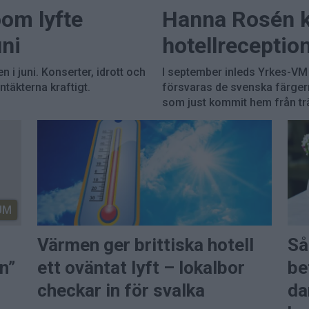
om lyfte
Hanna Rosén k
uni
hotellreceptio
 i juni. Konserter, idrott och
I september inleds Yrkes-VM
täkterna kraftigt.
försvaras de svenska färger
som just kommit hem från tr
UM
Värmen ger brittiska hotell
Så
n”
ett oväntat lyft – lokalbor
be
checkar in för svalka
da