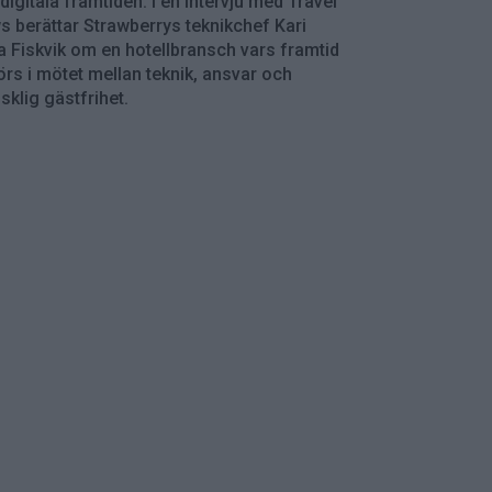
digitala framtiden. I en intervju med Travel
 berättar Strawberrys teknikchef Kari
 Fiskvik om en hotellbransch vars framtid
rs i mötet mellan teknik, ansvar och
klig gästfrihet.