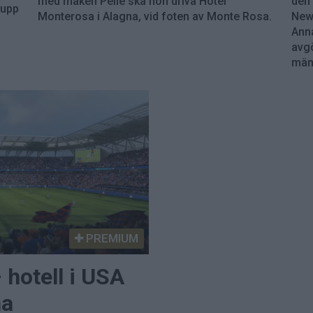
med maken Pelle ska hon driva Hotel
den 
 upp
Monterosa i Alagna, vid foten av Monte Rosa.
News
Anna
avgö
mäns
PREMIUM
 hotell i USA
na