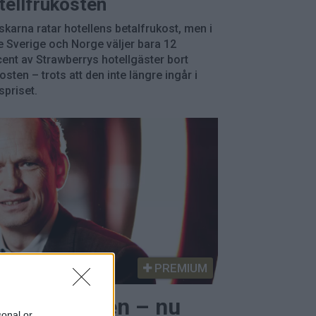
tellfrukosten
karna ratar hotellens betalfrukost, men i
 Sverige och Norge väljer bara 12
ent av Strawberrys hotellgäster bort
osten – trots att den inte längre ingår i
priset.
PREMIUM
hotellboomen – nu
sonal or