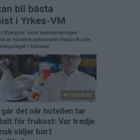
an bli bästa
nist i Yrkes-VM
 i Shanghai. Inom besöksnäringen
na av hotellreceptionisten Hanna Rosén
äningsläger i Schweiz.
PREMIUM
 går det när hotellen tar
talt för frukost: Var tredje
nsk väljer bort