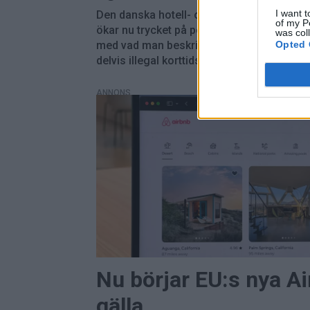
I want t
Den danska hotell- och restaurangbransc
of my P
ökar nu trycket på politikerna för att få bu
was col
Opted 
med vad man beskriver som omfattande 
delvis illegal korttidsuthyrning.
ANNONS
Nu börjar EU:s nya Ai
gälla