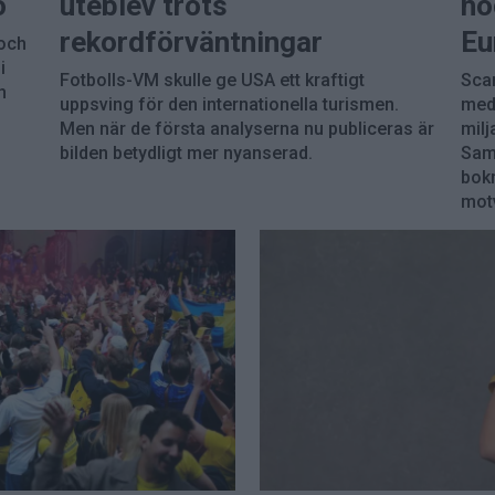
o
uteblev trots
hö
rekordförväntningar
Eu
 och
i
Fotbolls-VM skulle ge USA ett kraftigt
Scan
h
uppsving för den internationella turismen.
med 
Men när de första analyserna nu publiceras är
milj
bilden betydligt mer nyanserad.
Samt
bokn
motv