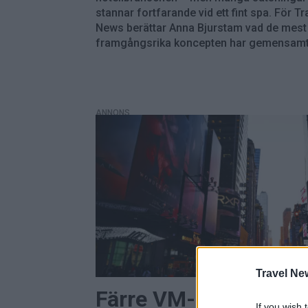
stannar fortfarande vid ett fint spa. För Tr
News berättar Anna Bjurstam vad de mest
framgångsrika koncepten har gemensamt
ANNONS
Travel Ne
Färre VM-resenärer ä
If you wish 