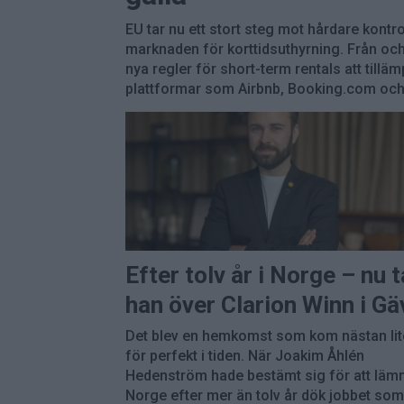
EU tar nu ett stort steg mot hårdare kontr
marknaden för korttidsuthyrning. Från oc
nya regler för short-term rentals att tillä
plattformar som Airbnb, Booking.com och
Efter tolv år i Norge – nu t
han över Clarion Winn i Gä
Det blev en hemkomst som kom nästan lit
för perfekt i tiden. När Joakim Åhlén
Hedenström hade bestämt sig för att läm
Norge efter mer än tolv år dök jobbet so