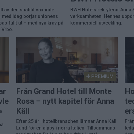
oll av den snabbt växande
BWH Hotels rekryterar Anna 
h med idag börjar unionens
verksamheten. Hennes uppdrag 
mpas fullt ut – med nya krav på
kommersiell utveckling.
 Vrbo.
PREMIUM
ar
Från Grand Hotel till Monte
Ho
vle
Rosa – nytt kapitel för Anna
te
Käll
er
e
Efter 25 år i hotellbranschen lämnar Anna Käll
Från
na
Lund för en alpby i norra Italien. Tillsammans
leda
m