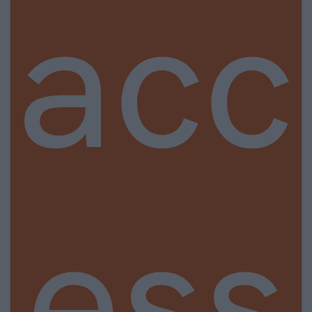
acc
ess